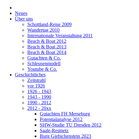
Neues
Über uns
Schottland-Reise 2009
Wandertag 2010
Internationale Veranstaltung 2011
Beach & Boat 2012
Beach & Boat 2013
Beach & Boat 2014
Gutachten & Co.
Schleusenmodell
Youtube & Co.
Geschichtliches
Zeitstrahl
vor 1926
1926 - 1943
1943 - 1990
1990 - 2012
2012 - 20xx
Gutachten FH Merseburg
Potentialanalyse 2012
SHW-Studie TU Dresden 2012
Saale-Restnetz
Burg Giebichenstein 2023