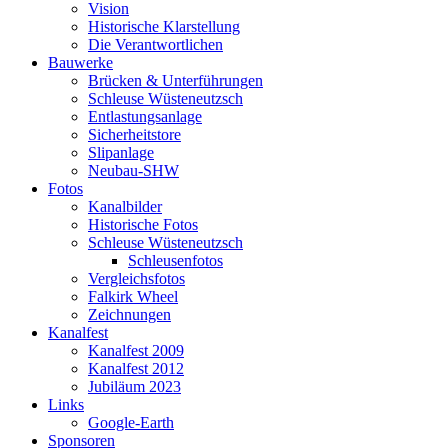
Vision
Historische Klarstellung
Die Verantwortlichen
Bauwerke
Brücken & Unterführungen
Schleuse Wüsteneutzsch
Entlastungsanlage
Sicherheitstore
Slipanlage
Neubau-SHW
Fotos
Kanalbilder
Historische Fotos
Schleuse Wüsteneutzsch
Schleusenfotos
Vergleichsfotos
Falkirk Wheel
Zeichnungen
Kanalfest
Kanalfest 2009
Kanalfest 2012
Jubiläum 2023
Links
Google-Earth
Sponsoren